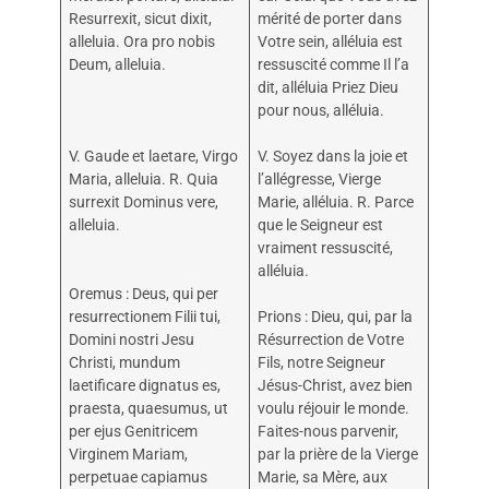
Resurrexit, sicut dixit,
mérité de porter dans
alleluia. Ora pro nobis
Votre sein, alléluia est
Deum, alleluia.
ressuscité comme Il l’a
dit, alléluia Priez Dieu
pour nous, alléluia.
V. Gaude et laetare, Virgo
V. Soyez dans la joie et
Maria, alleluia. R. Quia
l’allégresse, Vierge
surrexit Dominus vere,
Marie, alléluia. R. Parce
alleluia.
que le Seigneur est
vraiment ressuscité,
alléluia.
Oremus : Deus, qui per
resurrectionem Filii tui,
Prions : Dieu, qui, par la
Domini nostri Jesu
Résurrection de Votre
Christi, mundum
Fils, notre Seigneur
laetificare dignatus es,
Jésus-Christ, avez bien
praesta, quaesumus, ut
voulu réjouir le monde.
per ejus Genitricem
Faites-nous parvenir,
Virginem Mariam,
par la prière de la Vierge
perpetuae capiamus
Marie, sa Mère, aux