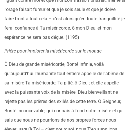
liguait contre moi et que l’horizon s’assombrissait, même si
l’orage faisait fureur et que je sois seule et que je doive
faire front à tout cela – c’est alors qu’en toute tranquillité je
ferai confiance à Ta miséricorde, ô mon Dieu, et mon
espérance ne sera pas déçue. (1195)
Prière pour implorer la miséricorde sur le monde
Ô Dieu de grande miséricorde, Bonté infinie, voilà
qu’aujourd’hui l’humanité tout entière appelle de l’abîme de
sa misère Ta miséricorde, Ta pitié, ô Dieu ; et elle appelle
avec la puissante voix de la misère. Dieu bienveillant ne
rejette pas les prières des exilés de cette terre. Ô Seigneur,
Bonté inconcevable, qui connais à fond notre misère et qui
sais que nous ne pourrions de nos propres forces nous
élever jusqu’à Toi – c’est pourquoi, nous T’en supplions,