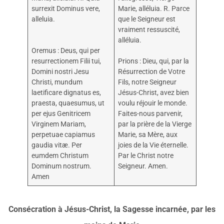
surrexit Dominus vere,
Marie, alléluia. R. Parce
alleluia.
que le Seigneur est
vraiment ressuscité,
alléluia.
Oremus : Deus, qui per
resurrectionem Filii tui,
Prions : Dieu, qui, par la
Domini nostri Jesu
Résurrection de Votre
Christi, mundum
Fils, notre Seigneur
laetificare dignatus es,
Jésus-Christ, avez bien
praesta, quaesumus, ut
voulu réjouir le monde.
per ejus Genitricem
Faites-nous parvenir,
Virginem Mariam,
par la prière de la Vierge
perpetuae capiamus
Marie, sa Mère, aux
gaudia vitæ. Per
joies de la Vie éternelle.
eumdem Christum
Par le Christ notre
Dominum nostrum.
Seigneur. Amen.
Amen
Consécration à Jésus-Christ, la Sagesse incarnée, par les