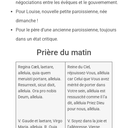
négociations entre les évêques et le gouvernement.
Pour Louise, nouvelle petite paroissienne, née
dimanche !
Pour le père d’une ancienne paroissienne, toujours
dans un état critique.
Prière du matin
Regina Cæli, laetare,
Reine du Ciel,
alleluia, quia quem
réjouissez-Vous, alléluia
meruisti portare, alleluia.
car Celui que Vous avez
Resurrexit, sicut dixit,
mérité de porter dans
alleluia. Ora pro nobis
Votre sein, alléluia est
Deum, alleluia.
ressuscité comme Il l’a
dit, alléluia Priez Dieu
pour nous, alléluia.
V. Gaude et laetare, Virgo
V. Soyez dans la joie et
Maria, alleluia. R. Quia
l’allégresse, Vierge