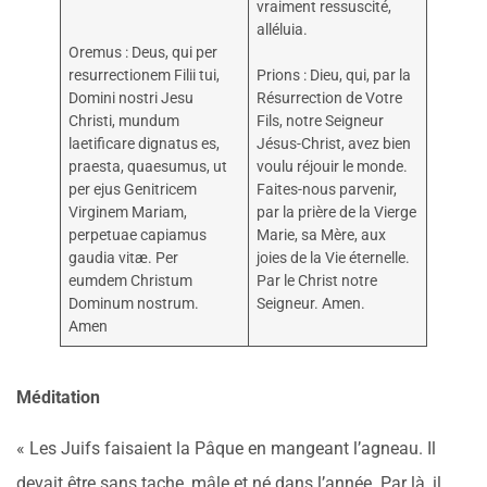
vraiment ressuscité,
alléluia.
Oremus : Deus, qui per
resurrectionem Filii tui,
Prions : Dieu, qui, par la
Domini nostri Jesu
Résurrection de Votre
Christi, mundum
Fils, notre Seigneur
laetificare dignatus es,
Jésus-Christ, avez bien
praesta, quaesumus, ut
voulu réjouir le monde.
per ejus Genitricem
Faites-nous parvenir,
Virginem Mariam,
par la prière de la Vierge
perpetuae capiamus
Marie, sa Mère, aux
gaudia vitæ. Per
joies de la Vie éternelle.
eumdem Christum
Par le Christ notre
Dominum nostrum.
Seigneur. Amen.
Amen
Méditation
« Les Juifs faisaient la Pâque en mangeant l’agneau. Il
devait être sans tache, mâle et né dans l’année. Par là, il