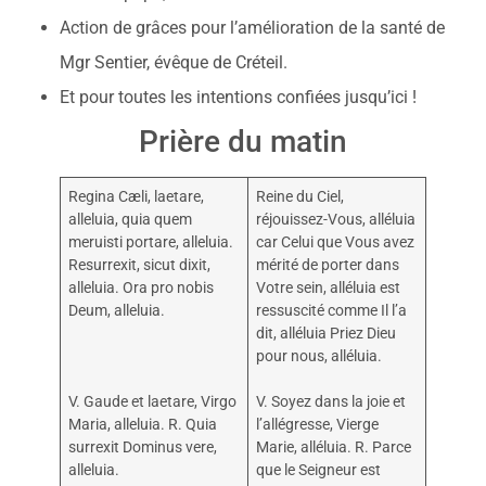
Action de grâces pour l’amélioration de la santé de
Mgr Sentier, évêque de Créteil.
Et pour toutes les intentions confiées jusqu’ici !
Prière du matin
Regina Cæli, laetare,
Reine du Ciel,
alleluia, quia quem
réjouissez-Vous, alléluia
meruisti portare, alleluia.
car Celui que Vous avez
Resurrexit, sicut dixit,
mérité de porter dans
alleluia. Ora pro nobis
Votre sein, alléluia est
Deum, alleluia.
ressuscité comme Il l’a
dit, alléluia Priez Dieu
pour nous, alléluia.
V. Gaude et laetare, Virgo
V. Soyez dans la joie et
Maria, alleluia. R. Quia
l’allégresse, Vierge
surrexit Dominus vere,
Marie, alléluia. R. Parce
alleluia.
que le Seigneur est