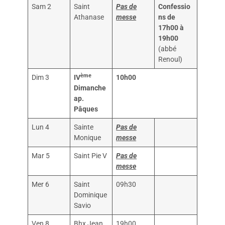
Sam 2
Saint
Pas de
Confessio
Athanase
messe
ns de
17h00 à
19h00
(abbé
Renoul)
ème
Dim 3
IV
10h00
Dimanche
ap.
Pâques
Lun 4
Sainte
Pas de
Monique
messe
Mar 5
Saint Pie V
Pas de
messe
Mer 6
Saint
09h30
Dominique
Savio
Ven 8
Bhx Jean
19h00