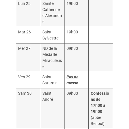
Lun 25
Sainte
19h00
Catherine
d’Alexandri
e
Mar 26
Saint
19h00
Sylvestre
Mer 27
ND de la
09h30
Médaille
Miraculeus
e
Ven 29
Saint
Pas de
Saturnin
messe
Sam 30
Saint
09h00
Confessio
André
ns de
17h00 à
19h00
(abbé
Renoul)