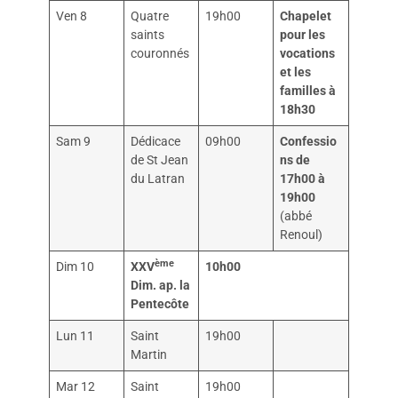
Ven 8
Quatre
19h00
Chapelet
saints
pour les
couronnés
vocations
et les
familles à
18h30
Sam 9
Dédicace
09h00
Confessio
de St Jean
ns de
du Latran
17h00 à
19h00
(abbé
Renoul)
ème
Dim 10
XXV
10h00
Dim. ap. la
Pentecôte
Lun 11
Saint
19h00
Martin
Mar 12
Saint
19h00