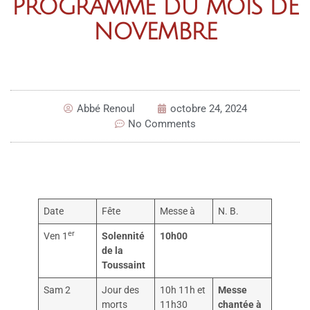
PROGRAMME DU MOIS DE
NOVEMBRE
Abbé Renoul
octobre 24, 2024
No Comments
Date
Fête
Messe à
N. B.
er
Ven 1
Solennité
10h00
de la
Toussaint
Sam 2
Jour des
10h 11h et
Messe
morts
11h30
chantée à